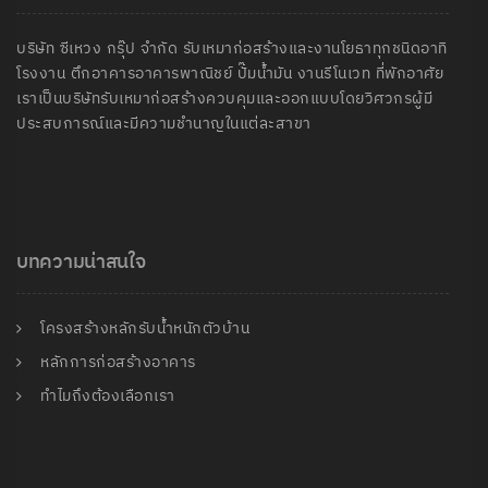
บริษัท ซีเหวง กรุ๊ป จำกัด รับเหมาก่อสร้างและงานโยธาทุกชนิดอาทิ
โรงงาน ตึกอาคารอาคารพาณิชย์ ปั๊มน้ำมัน งานรีโนเวท ที่พักอาศัย
เราเป็นบริษัทรับเหมาก่อสร้างควบคุมและออกแบบโดยวิศวกรผู้มี
ประสบการณ์และมีความชำนาญในแต่ละสาขา
บทความน่าสนใจ
โครงสร้างหลักรับน้ำหนักตัวบ้าน
หลักการก่อสร้างอาคาร
ทำไมถึงต้องเลือกเรา