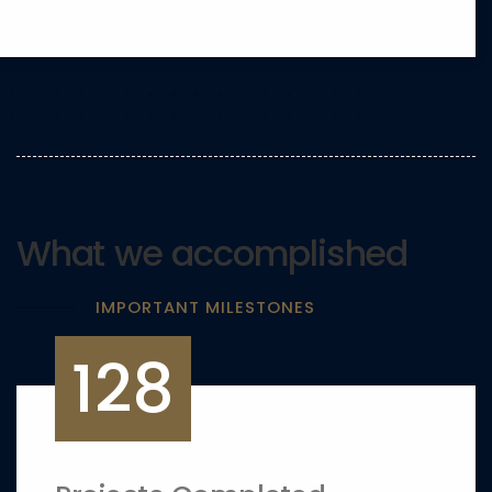
What we accomplished
IMPORTANT MILESTONES
128